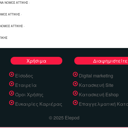
ΝΑ ΝΟΜΟΣ ΑΤΤΙΚΗΣ
-
ΟΜΟΣ ΑΤΤΙΚΗΣ
-
ΝΟΜΟΣ ΑΤΤΙΚΗΣ
-
ΤΙΚΗΣ
Χρήσιμα
Διαφημιστείτε
Είσοδος
Digital marketing
Εταιρεία
Κατασκευή Site
Όροι Χρήσης
Κατασκευή Eshop
Ευκαιρίες Καριέρας
Επαγγελματική Κατ
© 2025 Elepod