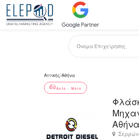
/
Αττικής
Αθήνα
Auto - Moto
Φλάσκ
Μηχαν
Αθήν
Σερρών 