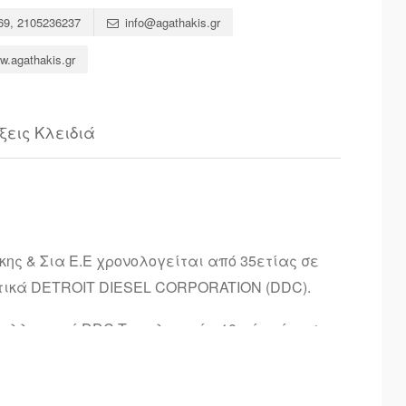
69, 2105236237
info@agathakis.gr
w.agathakis.gr
ξεις Κλειδιά
ης & Σια Ε.Ε χρονολογείται από 35ετίας σε
τικά DETROIT DIESEL CORPORATION (DDC).
αλλακτικά DDC.Tη τελευταία 10ετία είμαστε
36.
εση εξυπηρέτηση με το καλύτερο δυνατό τρόπο