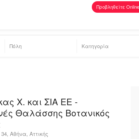
Προβληθείτε Onlin
ας Χ. και ΣΙΑ ΕΕ -
ές Θαλάσσης Βοτανικός
α
34, Αθήνα, Αττικής