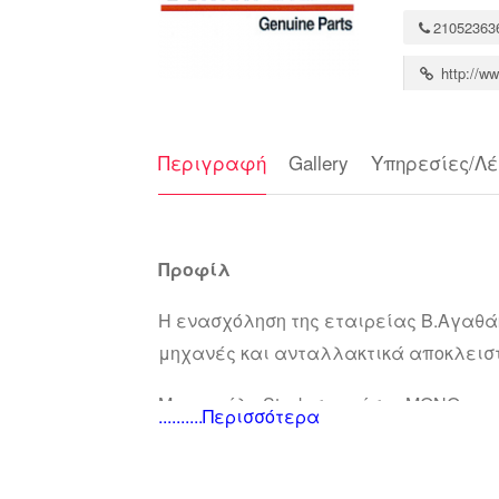
21052363
http://ww
Περιγραφή
Gallery
Υπηρεσίες/Λέ
Προφίλ
H ενασχόληση της εταιρείας Β.Αγαθάκ
μηχανές και ανταλλακτικά αποκλεισ
Με μεγάλο Stock σε γνήσια ΜΟΝΟ αντ
..........Περισσότερα
εξουσιοδοτημένοι Dealer με κωδικό 981
Σκοπός της εταιρείας μας είναι η άμ