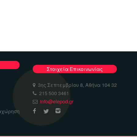
Στοιχεία Επικοινωνίας
3ης Σεπτεμβρίου 8, Αθήνα 104 32
215 500 3461
info@elepod.gr
αχώρηση