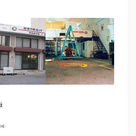
DIESEL σειράς : 53 - 71 - 92 - 149 - 60 αλλά
 προσπάθειά της να καλύψει άμεσα και τις πιο
διαθέτει συνεργείο επισκευής και συντήρησης
στα εκπαιδευμένο και έμπειρο προσωπικό .
ά
 Αθήνα. Εξυπηρετούμε ολόκληρο τον νομό
ΚΗΣ
-