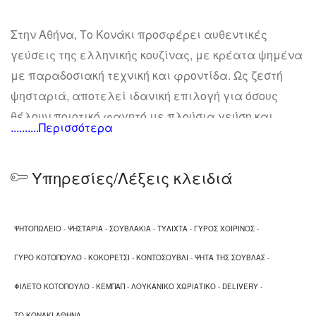
Στην Αθήνα, Το Κονάκι προσφέρει αυθεντικές
γεύσεις της ελληνικής κουζίνας, με κρέατα ψημένα
με παραδοσιακή τεχνική και φροντίδα. Ως ζεστή
ψησταριά, αποτελεί ιδανική επιλογή για όσους
θέλουν ποιοτικό φαγητό με πλούσια γεύση και
..........Περισσότερα
σπιτικό χαρακτήρα. Το μενού του αγαπημένου
ψητοπωλείου περιλαμβάνει ζουμερά σουβλάκια,
Υπηρεσίες/Λέξεις κλειδιά
φρέσκα τυλιχτά, απολαυστικό γύρο χοιρινό,
μαλακό γύρο κοτόπουλο, καθώς και κλασικά
εδέσματα όπως κοκορέτσι, λαχταριστό κοντοσούβλι,
ΨΗΤΟΠΩΛΕΙΟ
-
ΨΗΣΤΑΡΙΑ
-
ΣΟΥΒΛΑΚΙΑ
-
ΤΥΛΙΧΤΑ
-
ΓΥΡΟΣ ΧΟΙΡΙΝΟΣ
-
και πλούσια ψητά της σούβλας. Για πιο ελαφριές
επιλογές, προσφέρονται γευστικό φιλέτο
ΓΥΡΟ ΚΟΤΟΠΟΥΛΟ
-
ΚΟΚΟΡΕΤΣΙ
-
ΚΟΝΤΟΣΟΥΒΛΙ
-
ΨΗΤΑ ΤΗΣ ΣΟΥΒΛΑΣ
-
κοτόπουλο, μυρωδάτο κεμπάπ και παραδοσιακό
ΦΙΛΕΤΟ ΚΟΤΟΠΟΥΛΟ
-
ΚΕΜΠΑΠ
-
ΛΟΥΚΑΝΙΚΟ ΧΩΡΙΑΤΙΚΟ
-
DELIVERY
-
λουκάνικο χωριάτικο, πάντα ψημένα στην εντέλεια.
ΤΟ ΚΟΝΑΚΙ ΑΘΗΝΑ