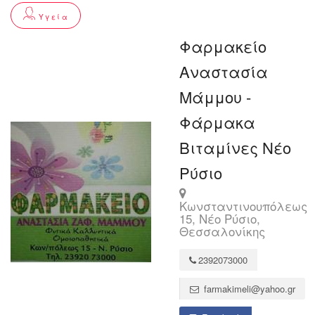
Υγεία
Φαρμακείο
Αναστασία
Μάμμου -
Φάρμακα
Βιταμίνες Νέο
Ρύσιο
Κωνσταντινουπόλεως
15, Νέο Ρύσιο,
Θεσσαλονίκης
2392073000
farmakimeli@yahoo.gr