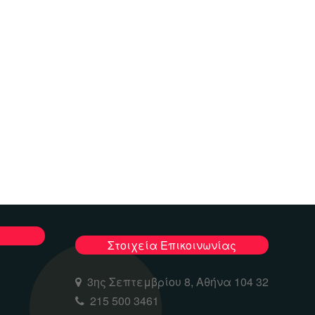
Στοιχεία Επικοινωνίας
3ης Σεπτεμβρίου 8, Αθήνα 104 32
215 500 3461