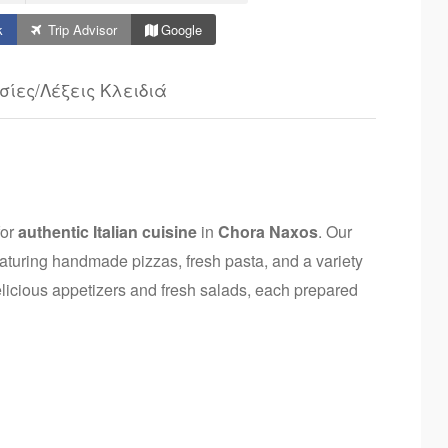
k
Trip Advisor
Google
σίες/Λέξεις Κλειδιά
for
authentic Italian cuisine
in
Chora Naxos
. Our
featuring handmade pizzas, fresh pasta, and a variety
delicious appetizers and fresh salads, each prepared
raving classic Italian food or looking to try something
yone. Come and enjoy the true taste of Italy in a
he best Italian food to offer.