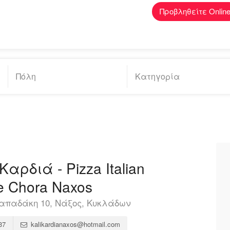
Προβληθείτε Onlin
αρδιά - Pizza Italian
e Chora Naxos
παδάκη 10, Νάξος, Κυκλάδων
37
kalikardianaxos@hotmail.com