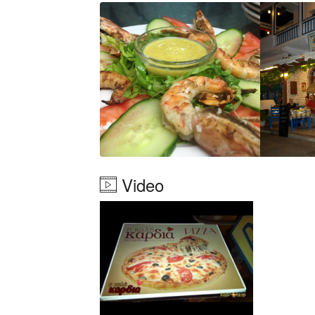
Καλώς ήρθατε στο "
Καλή Καρδιά"
, τ
κουζίνα
στη
Χώρα Νάξου
. Το ιταλικ
μενού με χειροποίητες πίτσες, φρέσκ
πιάτα. Ξεκινήστε το γεύμα σας με τα
μας, κάθε μία παρασκευασμένη με τα
ιταλικό φαγητό είτε θέλετε να δοκιμά
για όλους. Ελάτε να απολαύσετε την α
φιλόξενη ατμόσφαιρα και ζήστε το κα
προσφέρει το νησί.
Video