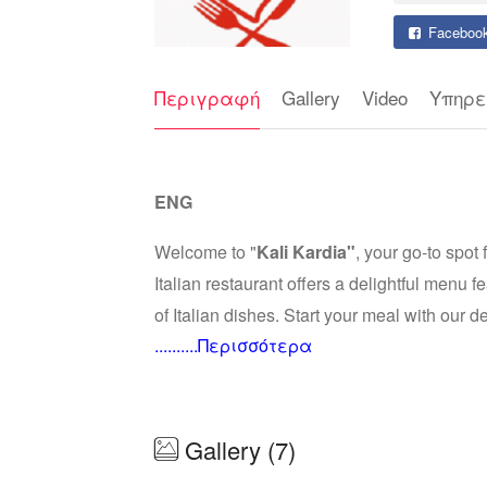
Faceboo
Περιγραφή
Gallery
Video
Υπηρε
ENG
Welcome to "
Kali Kardia"
, your go-to spot 
Italian restaurant offers a delightful menu 
of Italian dishes. Start your meal with our 
..........Περισσότερα
with the finest ingredients. Whether you're c
new, our menu has something to please ever
warm and inviting atmosphere, experiencing t
Gallery (7)
ΕΛΛ