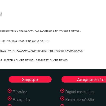
ά
ΙΚΗ ΚΟΥΖΙΝΑ ΧΩΡΑ ΝΑΞΟΣ
-
ΠΑΡΑΔΟΣΙΑΚΟ ΦΑΓΗΤΟ ΧΩΡΑ ΝΑΞΟΣ
-
ΑΞΟΣ
-
ΨΑΡΙΑ & ΘΑΛΑΣΣΙΝΑ ΧΩΡΑ ΝΑΞΟΣ
-
ΑΞΟΣ
-
ΨΗΤΑ ΤΗΣ ΣΧΑΡΑΣ ΧΩΡΑ ΝΑΞΟΣ
-
RESTAURANT CHORA NAXOS
-
OS
-
PIZZERIA CHORA NAXOS
-
SPAGHETTI CHORA NAXOS
Χρήσιμα
Διαφημιστείτε
Είσοδος
Digital marketing
Εταιρεία
Κατασκευή Site