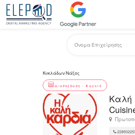
/
Κυκλάδων
Νάξος
Διασκέδαση - Φαγητό
Καλή Κ
Cuisin
Πρωτοπα
22850225