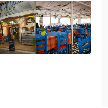
ο απόλυτο σημείο για
αυθεντική ιταλική
ό εστιατόριό μας προσφέρει ένα απολαυστικό
α ζυμαρικά και μια ποικιλία από ιταλικά
 νόστιμα ορεκτικά και τις φρέσκες σαλάτες
 καλύτερα υλικά. Είτε λαχταράτε κλασικό
σετε κάτι καινούργιο, το μενού μας έχει κάτι
υθεντική γεύση της Ιταλίας σε μια ζεστή και
λύτερο ιταλικό φαγητό που έχει να