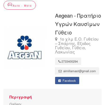
Auto - Moto
Aegean - Πρατήριο
Υγρών Καυσίμων
Γύθειο
1ο χλμ Ε.Ο. Γυθείου
– Σπάρτης, Έξοδος
Γυθείου, Γύθειο,
Λακωνίας
2733400294
aimiliamast@gmail.com
Facebook
Περιγραφή
Gallery