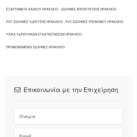
Σιφόνια - Βαλβίδες
ΕΞΑΡΤΗΜΑΤΑ ΧΑΛΚΟΥ ΗΡΑΚΛΕΙΟ
-
ΣΩΛΗΝΕΣ ΑΠΟΧΕΤΕΥΣΗΣ ΗΡΑΚΛΕΙΟ
-
Καλύμματα λεκάνης
PVC ΣΩΛΗΝΕΣ ΥΔΡΕΥΣΗΣ ΗΡΑΚΛΕΙΟ
-
PVC ΣΩΛΗΝΕΣ ΥΠΟΝΟΜΟΥ ΗΡΑΚΛΕΙΟ
-
Μηχανισμοί εκκένωσης
Φλότερ
ΥΛΙΚΑ ΥΔΡΑΥΛΙΚΩΝ ΕΓΚΑΤΑΣΤΑΣΕΩΝ ΗΡΑΚΛΕΙΟ
-
Είδη & Υλικά Θέρμανσης:
ΠΡΟΜΟΝΩΜΕΝΟΙ ΣΩΛΗΝΕΣ ΗΡΑΚΛΕΙΟ
-
Υλικά ενδοδαπέδιας θέρμανσης
Γεωθερμία
Watts
Ηλιακοί θερμοσίφωνες
Επικοινωνία με την Επιχείρηση
Εξαρτήματα θέρμανσης
Μόνωση σωληνώσεων θέρμανσης
Ανοξείδωτες καμινάδες
Με έδρα στο Ηράκλειο, πραγματοποιούμε χονδρική
πώληση σε ολόκληρη την Κρήτη.