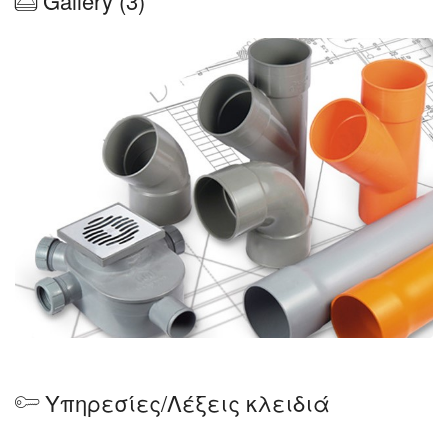
Gallery (3)
Η εταιρία στεγάζεται σε ιδιόκτητες εγκαταστάσεις
έκτασης 4000τμ και διαθέτει ιδιωτικό στόλο
φορτηγών αυτοκινήτων για την άμεση εξυπηρέτηση
των πελατών της στο Ηράκλειο αλλά και ολόκληρη
την Κρήτη.
Με σκοπό να ενισχύσει την εμπορική της
δραστηριότητα η Δομική Εξοπλιστική συνεχώς
ανανεώνει την γκάμα των προϊόντων της
καλύπτοντας έτσι τις ανάγκες του καταναλωτικού
κοινού.
Στοχεύοντας ολοένα και πιο ψηλά η Δομική
Εξοπλιστική ελπίζει στη συνεχή κάλυψη των
Υπηρεσίες/Λέξεις κλειδιά
απαιτήσεων του σύγχρονου επαγγελματία ενώ