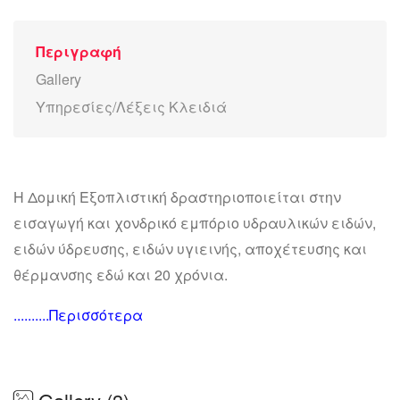
Περιγραφή
Gallery
Υπηρεσίες/Λέξεις Κλειδιά
Η Δομική Εξοπλιστική δραστηριοποιείται στην
εισαγωγή και χονδρικό εμπόριο υδραυλικών ειδών,
ειδών ύδρευσης, ειδών υγιεινής, αποχέτευσης και
θέρμανσης εδώ και 20 χρόνια.
..........Περισσότερα
Εκπροσωπεί μεγάλους εμπορικούς οίκους
παραγωγής του εξωτερικού και του εσωτερικού με
τα προϊόντα της να τηρούν όλες τις διεθνώς
ισχύουσες προδιαγραφές και πιστοποιήσεις.