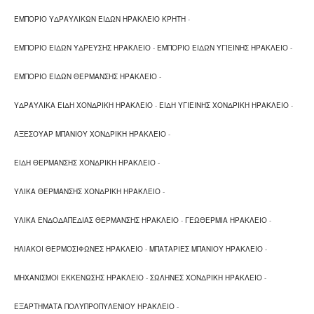
παράλληλα επενδύει σε μακροχρόνιους δεσμούς
συνεργασίας.
ΕΜΠΟΡΙΟ ΥΔΡΑΥΛΙΚΩΝ ΕΙΔΩΝ ΗΡΑΚΛΕΙΟ ΚΡΗΤΗ
-
ΕΜΠΟΡΙΟ ΕΙΔΩΝ ΥΔΡΕΥΣΗΣ ΗΡΑΚΛΕΙΟ
-
ΕΜΠΟΡΙΟ ΕΙΔΩΝ ΥΓΙΕΙΝΗΣ ΗΡΑΚΛΕΙΟ
-
Υδραυλικά Είδη:
ΕΜΠΟΡΙΟ ΕΙΔΩΝ ΘΕΡΜΑΝΣΗΣ ΗΡΑΚΛΕΙΟ
-
Σωλήνες και εξαρτήματα πολυπροπυλενίου (PPR)
Σωλήνες δικτυωμένου πολυαιθυλενίου (PEX)
ΥΔΡΑΥΛΙΚΑ ΕΙΔΗ ΧΟΝΔΡΙΚΗ ΗΡΑΚΛΕΙΟ
-
ΕΙΔΗ ΥΓΙΕΙΝΗΣ ΧΟΝΔΡΙΚΗ ΗΡΑΚΛΕΙΟ
-
Εξαρτήματα χαλκού
ΑΞΕΣΟΥΑΡ ΜΠΑΝΙΟΥ ΧΟΝΔΡΙΚΗ ΗΡΑΚΛΕΙΟ
-
Εξαρτήματα σιδηροσωλήνων
Σωλήνες και εξαρτήματα κτιριακής αποχέτευσης
ΕΙΔΗ ΘΕΡΜΑΝΣΗΣ ΧΟΝΔΡΙΚΗ ΗΡΑΚΛΕΙΟ
-
Σωλήνες υπονόμου και ύδρευσης από PVC
ΥΛΙΚΑ ΘΕΡΜΑΝΣΗΣ ΧΟΝΔΡΙΚΗ ΗΡΑΚΛΕΙΟ
-
Σφαιρικοί κρούνοι - βαλβίδες
Υλικά υδραυλικών εγκαταστάσεων
ΥΛΙΚΑ ΕΝΔΟΔΑΠΕΔΙΑΣ ΘΕΡΜΑΝΣΗΣ ΗΡΑΚΛΕΙΟ
-
ΓΕΩΘΕΡΜΙΑ ΗΡΑΚΛΕΙΟ
-
Henkel
ΗΛΙΑΚΟΙ ΘΕΡΜΟΣΙΦΩΝΕΣ ΗΡΑΚΛΕΙΟ
-
ΜΠΑΤΑΡΙΕΣ ΜΠΑΝΙΟΥ ΗΡΑΚΛΕΙΟ
-
Είδη Υγιεινής - Αξεσουάρ Μπάνιου:
ΜΗΧΑΝΙΣΜΟΙ ΕΚΚΕΝΩΣΗΣ ΗΡΑΚΛΕΙΟ
-
ΣΩΛΗΝΕΣ ΧΟΝΔΡΙΚΗ ΗΡΑΚΛΕΙΟ
-
Μπαταρίες
ΕΞΑΡΤΗΜΑΤΑ ΠΟΛΥΠΡΟΠΥΛΕΝΙΟΥ ΗΡΑΚΛΕΙΟ
-
Καζανάκια