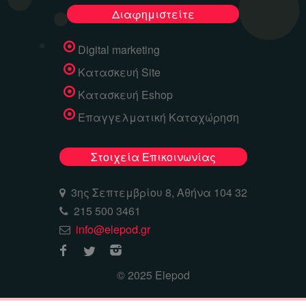
Διαφημιστείτε
Digital marketing
Κατασκευή Site
Κατασκευή Eshop
Επαγγελματική Καταχώρηση
Στοιχεία Επικοινωνίας
3ης Σεπτεμβρίου 8, Αθήνα 104 32
215 500 3461
info@elepod.gr
© 2025 Elepod