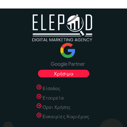
Χρήσιμα
Είσοδος
Εταιρεία
Όροι Χρήσης
Ευκαιρίες Καριέρας