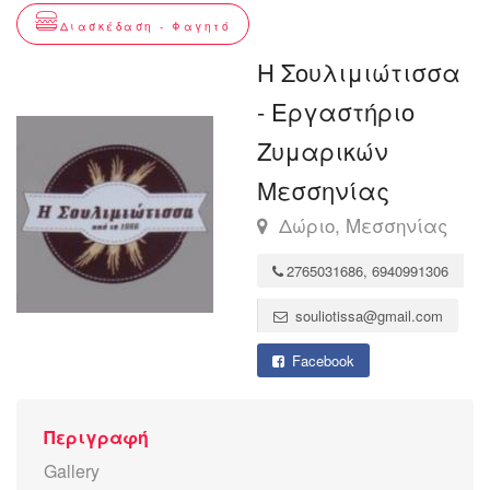
Διασκέδαση - Φαγητό
Η Σουλιμιώτισσα
- Εργαστήριο
Ζυμαρικών
Μεσσηνίας
Δώριο, Μεσσηνίας
2765031686, 6940991306
souliotissa@gmail.com
Facebook
Περιγραφή
Gallery