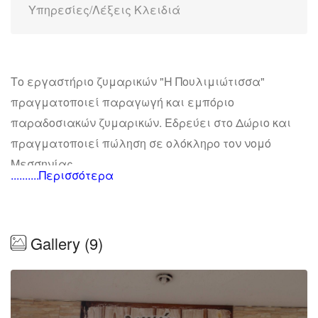
Υπηρεσίες/Λέξεις Κλειδιά
Το εργαστήριο ζυμαρικών "Η Πουλιμιώτισσα"
πραγματοποιεί παραγωγή και εμπόριο
παραδοσιακών ζυμαρικών. Εδρεύει στο Δώριο και
πραγματοποιεί πώληση σε ολόκληρο τον νομό
Μεσσηνίας.
..........Περισσότερα
Προϊόντα:
Χειροποίητα ζυμαρικά
Gallery (9)
Παραδοσιακά προϊόντα ζυμαρικών
Τραχανάς ξινός, γλυκός, καυτερός με ντομάτα,
Vegan.
Κριθαράκι, χυλοπίτες, χυλοπίτες ολικής αλέσεως