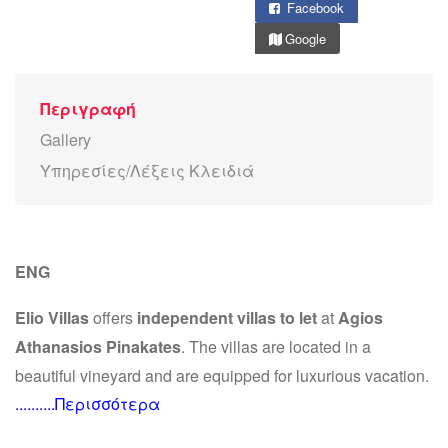
Facebook
Google
Περιγραφή
Gallery
Υπηρεσίες/Λέξεις Κλειδιά
ENG
Elio Villas
offers
independent villas to let
at
Agios
Athanasios Pinakates
. The villas are located in a
beautiful vineyard and are equipped for luxurious vacation.
..........Περισσότερα
With luxury accommodation being the target result, the
villas have jacuzzi and swimming pool with direct