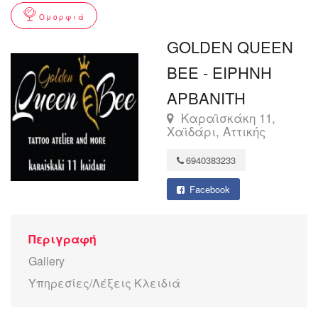
Ομορφιά
GOLDEN QUEEN
BEE - ΕΙΡΗΝΗ
ΑΡΒΑΝΙΤΗ
Καραϊσκάκη 11,
Χαϊδάρι, Αττικής
6940383233
Facebook
Περιγραφή
Gallery
Υπηρεσίες/Λέξεις Κλειδιά