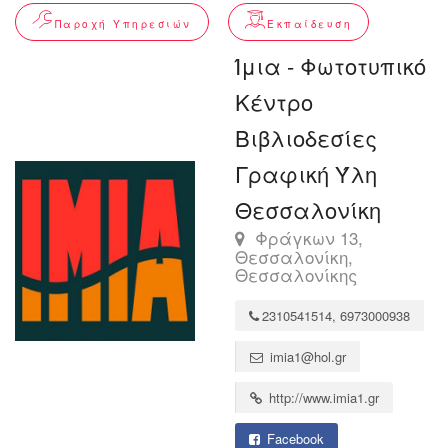
Παροχή Υπηρεσιών
Εκπαίδευση
Ίμια - Φωτοτυπικό
Κέντρο
Βιβλιοδεσίες
Γραφική Ύλη
Θεσσαλονίκη
Φράγκων 13,
Θεσσαλονίκη,
Θεσσαλονίκης
2310541514, 6973000938
imia1@hol.gr
http://www.imia1.gr
Facebook