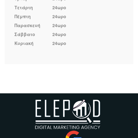
Τετάρτη
24ωρο
Πέμπτη
24ωρο
Παρασκευή
24ωρο
Σάββατο
24ωρο
Κυριακή
24ωρο