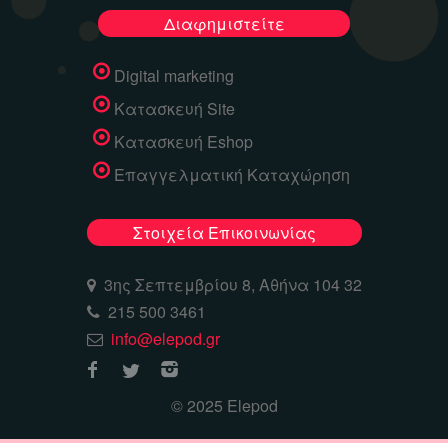
Διαφημιστείτε
Digital marketing
Κατασκευή Site
Κατασκευή Eshop
Επαγγελματική Καταχώρηση
Στοιχεία Επικοινωνίας
3ης Σεπτεμβρίου 8, Αθήνα 104 32
215 500 3461
info@elepod.gr
© 2025 Elepod