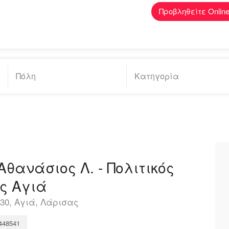
Προβληθείτε Onlin
θανάσιος Λ. - Πολιτικός
ς Αγιά
30, Αγιά, Λάρισας
448541