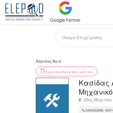
/
Λάρισας
Αγιά
Τεχνικά Κατασκευαστικά
Κασίδας Α
Μηχανικό
25ης Μαρτίου 
2494023888, 6937