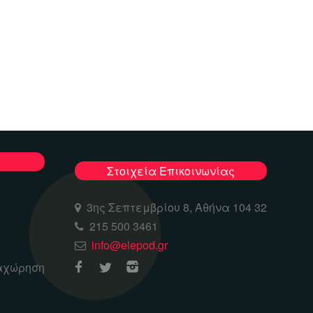
Στοιχεία Επικοινωνίας
3ης Σεπτεμβρίου 8, Αθήνα 104 32
215 500 3461
info@elepod.gr
αχώρηση