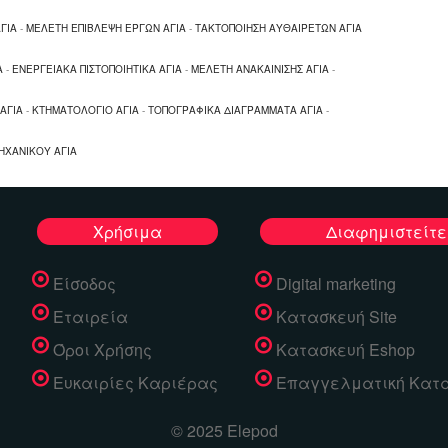
ΓΙΑ
-
ΜΕΛΕΤΗ ΕΠΙΒΛΕΨΗ ΕΡΓΩΝ ΑΓΙΑ
-
ΤΑΚΤΟΠΟΙΗΣΗ ΑΥΘΑΙΡΕΤΩΝ ΑΓΙΑ
Α
-
ΕΝΕΡΓΕΙΑΚΑ ΠΙΣΤΟΠΟΙΗΤΙΚΑ ΑΓΙΑ
-
ΜΕΛΕΤΗ ΑΝΑΚΑΙΝΙΣΗΣ ΑΓΙΑ
-
ΑΓΙΑ
-
ΚΤΗΜΑΤΟΛΟΓΙΟ ΑΓΙΑ
-
ΤΟΠΟΓΡΑΦΙΚΑ ΔΙΑΓΡΑΜΜΑΤΑ ΑΓΙΑ
-
ΗΧΑΝΙΚΟΥ ΑΓΙΑ
Χρήσιμα
Διαφημιστείτε
Είσοδος
Digital marketing
Εταιρεία
Κατασκευή Site
Όροι Χρήσης
Κατασκευή Eshop
Ευκαιρίες Καριέρας
Επαγγελματική Κατ
© 2025 Elepod