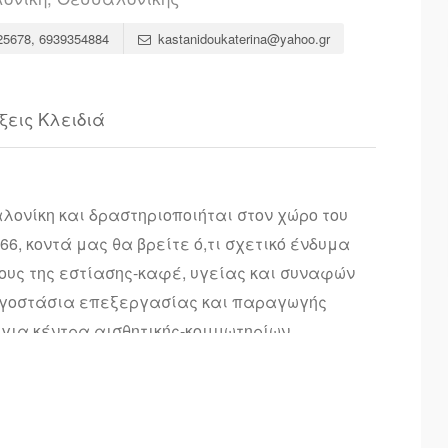
25678, 6939354884
kastanidoukaterina@yahoo.gr
ξεις Κλειδιά
λονίκη και δραστηριοποιήται στον χώρο του
6, κοντά μας θα βρείτε ό,τι σχετικό ένδυμα
ους της εστίασης-καφέ, υγείας και συναφών
εργοστάσια επεξεργασίας και παραγωγής
για κέντρα αισθητικής-κομμωτηρίων.
τις ανάγκες της επιχείρησή σας για
κονομικό κόστος και ποιότητα, βασικές
 η εταιρία μας τα τελευταία 57 χρόνια.