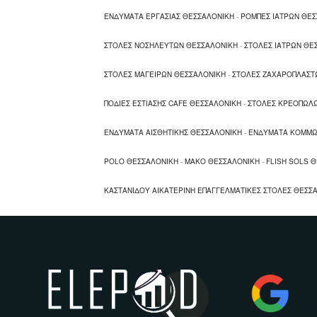
Στολές Νοσηλευτών, μαγείρων, σεφ,
ΕΝΔΥΜΑΤΑ ΕΡΓΑΣΙΑΣ ΘΕΣΣΑΛΟΝΙΚΗ
-
ΡΟΜΠΕΣ ΙΑΤΡΩΝ ΘΕ
Ποδιές εστίασης
Ενδύματα αισθητικής, κομμωτηρίων
ΣΤΟΛΕΣ ΝΟΣΗΛΕΥΤΩΝ ΘΕΣΣΑΛΟΝΙΚΗ
-
ΣΤΟΛΕΣ ΙΑΤΡΩΝ ΘΕ
Πουκάμισα, μακό, polo, Flish sols
ΣΤΟΛΕΣ ΜΑΓΕΙΡΩΝ ΘΕΣΣΑΛΟΝΙΚΗ
-
ΣΤΟΛΕΣ ΖΑΧΑΡΟΠΛΑΣΤ
ΠΟΔΙΕΣ ΕΣΤΙΑΣΗΣ CAFE ΘΕΣΣΑΛΟΝΙΚΗ
-
ΣΤΟΛΕΣ ΚΡΕΟΠΩΛ
ΕΝΔΥΜΑΤΑ ΑΙΣΘΗΤΙΚΗΣ ΘΕΣΣΑΛΟΝΙΚΗ
-
ΕΝΔΥΜΑΤΑ ΚΟΜΜΩ
POLO ΘΕΣΣΑΛΟΝΙΚΗ
-
ΜΑΚΟ ΘΕΣΣΑΛΟΝΙΚΗ
-
FLISH SOLS 
ΚΑΣΤΑΝΙΔΟΥ ΑΙΚΑΤΕΡΙΝΗ ΕΠΑΓΓΕΛΜΑΤΙΚΕΣ ΣΤΟΛΕΣ ΘΕΣΣ