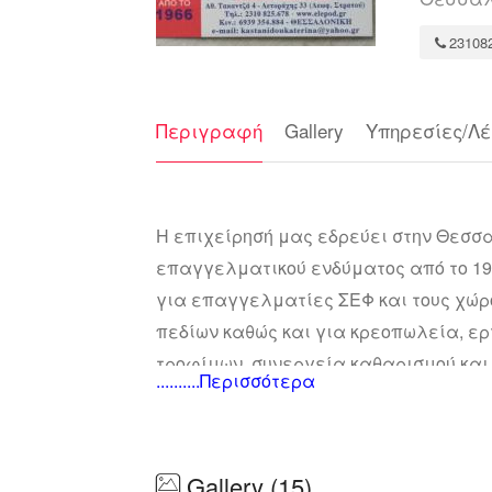
23108
Περιγραφή
Gallery
Υπηρεσίες/Λέ
Η επιχείρησή μας εδρεύει στην Θεσσα
επαγγελματικού ενδύματος από το 196
για επαγγελματίες ΣΕΦ και τους χώρ
πεδίων καθώς και για κρεοπωλεία, 
τροφίμων, συνεργεία καθαρισμού και 
..........Περισσότερα
Μαζί μας θα μπορέσετε να καλύψετε 
επαγγελματικά ρούχα συνδιάζοντας οι
προτεραιότητες στις οποίες βασίζεται
Gallery (15)