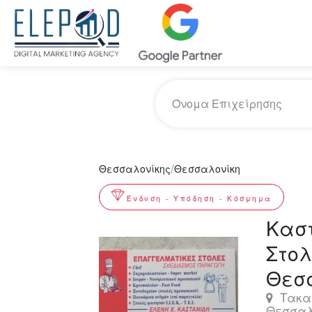
/
Θεσσαλονίκης
Θεσσαλονίκη
Ένδυση - Υπόδηση - Κόσμημα
Καστ
Στο
Θεσ
Τακαν
Θεσσαλ