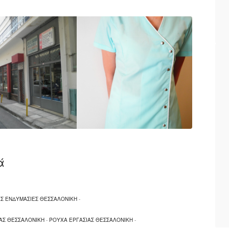
στον χώρο του επαγγελματικού ενδύματος
ς ώστε να του παρέχουμε το καταλληλότερο
του και μόνο.
με ότι τα ενδύματά μας σχεδιάζονται και
ς, με ποικιλια σε σχεδία και χρώματα ενώ
 μας σχεδιάζει, παράγει και εμπορεύεται με
ά
Σ ΕΝΔΥΜΑΣΙΕΣ ΘΕΣΣΑΛΟΝΙΚΗ
-
ΑΣ ΘΕΣΣΑΛΟΝΙΚΗ
-
ΡΟΥΧΑ ΕΡΓΑΣΙΑΣ ΘΕΣΣΑΛΟΝΙΚΗ
-