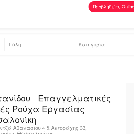
Προβληθείτε Onlin
ανίδου - Επαγγελματικές
λές Ρούχα Εργασίας
σαλονίκη
τζά Αθανασίου 4 & Αετοράχης 33,
ονίκη, Θεσσαλονίκης