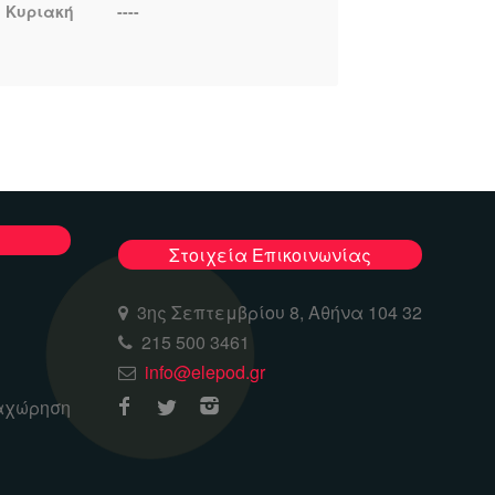
Κυριακή
----
Στοιχεία Επικοινωνίας
3ης Σεπτεμβρίου 8, Αθήνα 104 32
215 500 3461
info@elepod.gr
αχώρηση