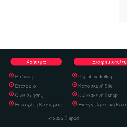
Χρήσιμα
Διαφημιστείτε
Είσοδος
Digital marketing
Εταιρεία
Κατασκευή Site
Όροι Χρήσης
Κατασκευή Eshop
Ευκαιρίες Καριέρας
Επαγγελματική Κατ
© 2025 Elepod