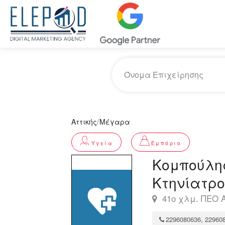
/
Αττικής
Μέγαρα
Υγεία
Εμπόριο
Κομπούλης
Κτηνίατρο
41ο χλμ. ΠΕΟ Α
2296080636, 22960