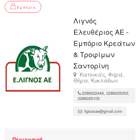
Εμπόριο
Λιγνός
Ελευθέριος ΑΕ -
Εμπόριο Κρεάτων
& Τροφίμων
Σαντορίνη
Κατοικιές, Φηρά,
Θήρα, Κυκλάδων
2286022446, 2286025053,
2286025105
lignosae@gmail.com
Περιγραφή