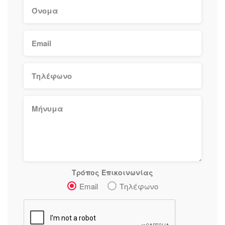
ικανοποίηση με κάθε παραγγελία.
ENG
At the heart of Santorini's vibrant food scene, you'll find
Eleftherios Lignos SA, a renowned purveyor of quality
meats and food products. Our trusted name stands at the
forefront of the meat trading sector on the island,
contributing to the gastronomic richness that defines this
Greek paradise.
Our extensive range of offerings includes frozen seafood,
Τρόπος Επικοινωνίας
available in a wide variety for all your culinary needs.
Email
Τηλέφωνο
These expertly selected and preserved items are a staple
for local establishments, from bustling restaurants to