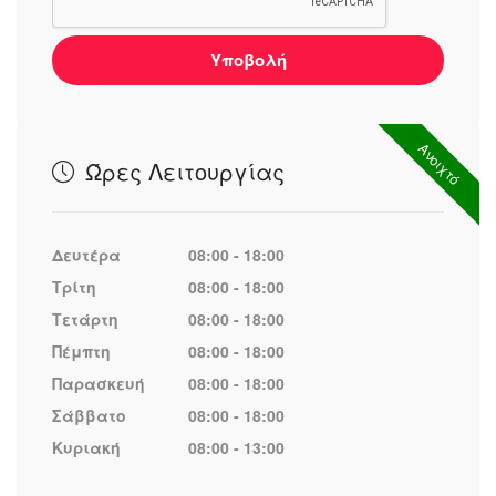
charming seaside tavernas. In addition, we also cater to the
hospitality sector by providing an abundance of food
Υποβολή
supplies necessary for these dining spaces.
We pride ourselves on our meticulous distribution services,
Ανοιχτό
ensuring timely and efficient delivery of both our meat and
Ώρες Λειτουργίας
food products. Whether it's the finest cuts of meat destined
for a gourmet kitchen or the essential ingredients required
for a family meal, Eleftherios Lignos SA guarantees quality
Δευτέρα
08:00 - 18:00
and satisfaction with every order.
Τρίτη
08:00 - 18:00
Τετάρτη
08:00 - 18:00
Πέμπτη
08:00 - 18:00
Παρασκευή
08:00 - 18:00
Σάββατο
08:00 - 18:00
Κυριακή
08:00 - 13:00