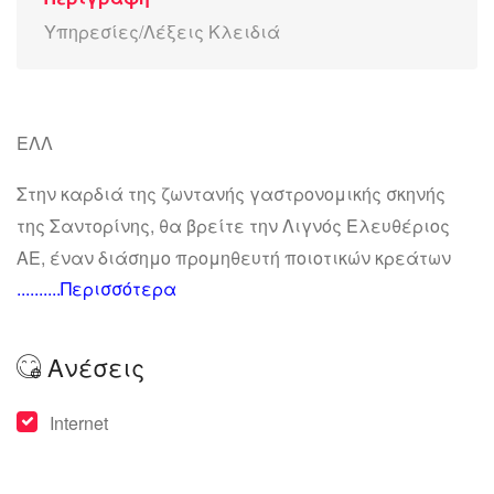
Υπηρεσίες/Λέξεις Κλειδιά
ΕΛΛ
Στην καρδιά της ζωντανής γαστρονομικής σκηνής
της Σαντορίνης, θα βρείτε την Λιγνός Ελευθέριος
ΑΕ, έναν διάσημο προμηθευτή ποιοτικών κρεάτων
..........Περισσότερα
και τροφίμων. Το έμπιστο όνομά μας βρίσκεται στην
πρώτη γραμμή του τομέα εμπορίας κρεάτων στο
νησί, συμβάλλοντας στον γαστρονομικό πλούτο που
Ανέσεις
χαρακτηρίζει αυτόν τον ελληνικό παράδεισο.
Internet
Η ευρεία γκάμα των προσφορών μας περιλαμβάνει
κατεψυγμένα θαλασσινά, διαθέσιμα σε μια ευρεία