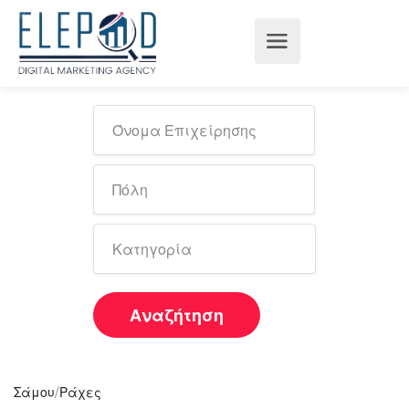
Αναζήτηση
/
Σάμου
Ράχες