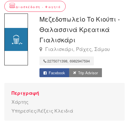
Διασκέδαση - Φαγητό
Μεζεδοπωλείο Το Κιούπι -
Θαλασσινά Κρεατικά
Γιαλισκάρι
Γιαλισκάρι, Ράχες, Σάμου
2275071398, 6982947594
Facebook
Trip Advisor
Περιγραφή
Χάρτης
Υπηρεσίες/Λέξεις Κλειδιά