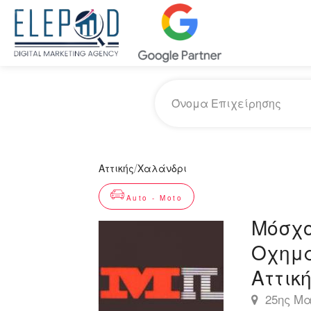
/
Αττικής
Χαλάνδρι
Auto - Moto
Μόσχο
Οχημά
Αττικ
25ης Μα