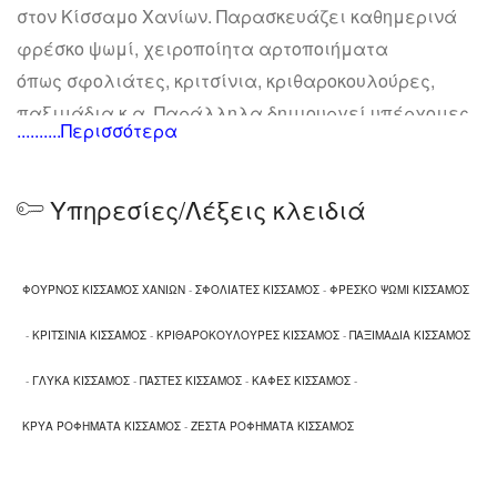
στον Κίσσαμο Χανίων. Παρασκευάζει καθημερινά
φρέσκο ψωμί, χειροποίητα αρτοποιήματα
όπως σφολιάτες, κριτσίνια, κριθαροκουλούρες,
παξιμάδια κ.α. Παράλληλα δημιουργεί υπέρχομες
..........Περισσότερα
γλυκές γεύσεις με χειροποίητα γλυκά όπως
πάστες, μπισκότα, σιροπιαστά κ.α.
Υπηρεσίες/Λέξεις κλειδιά
Μαζί με τις χειροποίητες λιχουδιές μπορείτε να
απολάυσετε και τον καφές σας ή κάποιο ζεστό ή
κρύο ρόφημα.
ΦΟΥΡΝΟΣ ΚΙΣΣΑΜΟΣ ΧΑΝΙΩΝ
-
ΣΦΟΛΙΑΤΕΣ ΚΙΣΣΑΜΟΣ
-
ΦΡΕΣΚΟ ΨΩΜΙ ΚΙΣΣΑΜΟΣ
-
ΚΡΙΤΣΙΝΙΑ ΚΙΣΣΑΜΟΣ
-
ΚΡΙΘΑΡΟΚΟΥΛΟΥΡΕΣ ΚΙΣΣΑΜΟΣ
-
ΠΑΞΙΜΑΔΙΑ ΚΙΣΣΑΜΟΣ
-
ΓΛΥΚΑ ΚΙΣΣΑΜΟΣ
-
ΠΑΣΤΕΣ ΚΙΣΣΑΜΟΣ
-
ΚΑΦΕΣ ΚΙΣΣΑΜΟΣ
-
ΚΡΥΑ ΡΟΦΗΜΑΤΑ ΚΙΣΣΑΜΟΣ
-
ΖΕΣΤΑ ΡΟΦΗΜΑΤΑ ΚΙΣΣΑΜΟΣ