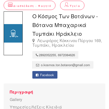
Διασκέδαση - Φαγητό
Υγεία
Ο Κόσμος Των Βοτάνων -
Βότανα Μπαχαρικά
Τυμπάκι Ηράκλειο
Λεωφόρος Κόκκινου Πύργου 169,
Τυμπάκι, Ηρακλείου
2892052255, 6972084626
o.kosmos.ton.botanon@gmail.com
Facebook
Περιγραφή
Gallery
Υπηρεσίες/Λέξεις Κλειδιά