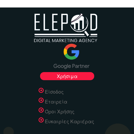
Χρήσιμα
Είσοδος
Εταιρεία
Όροι Χρήσης
Ευκαιρίες Καριέρας