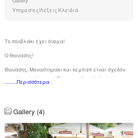
Gallery
Υπηρεσίες/Λέξεις Κλειδιά
Το σουβλάκι έχει όνομα!
Ο Θανάσης!
Θανάσης, Μοναστηράκι και κεμπάπ είναι σχεδόν
ταυτόσημες έννοιες. Είτε σε τυλιχτό είτε σε
..........Περισσότερα
μερίδα, είναι δεδομένο πως θα σας συγκινήσει με
την απαραίτητη στήριξη από πίτα, ντομάτα,
κρεμμύδι και μυρωδάτο άνηθο. Το κεμπάπ
Gallery (4)
παρασκευάζεται καθημερινά με παραδοσιακό
τρόπο, κάτι που εγγυάται την άριστη ποιότητά του!