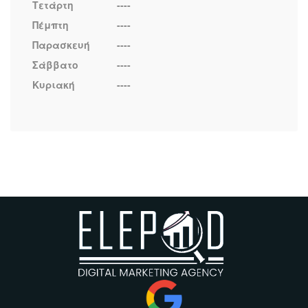
Τετάρτη
----
Πέμπτη
----
Παρασκευή
----
Σάββατο
----
Κυριακή
----