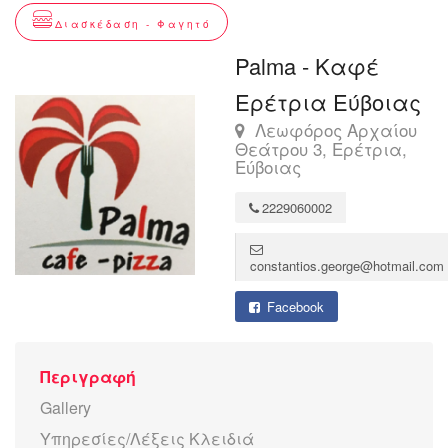
Διασκέδαση - Φαγητό
Palma - Καφέ
Ερέτρια Εύβοιας
Λεωφόρος Αρχαίου
Θεάτρου 3, Ερέτρια,
Εύβοιας
2229060002
constantios.george@hotmail.com
Facebook
Περιγραφή
Gallery
Υπηρεσίες/Λέξεις Κλειδιά