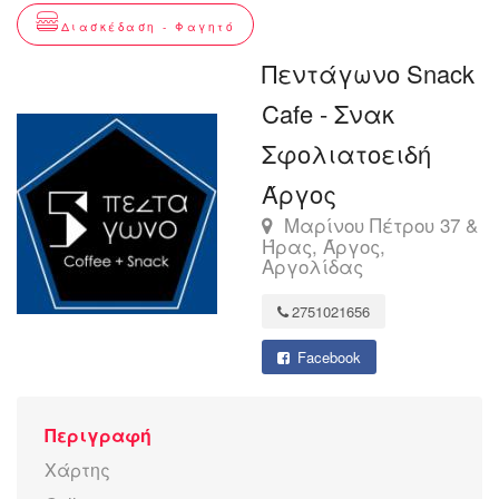
Διασκέδαση - Φαγητό
Πεντάγωνο Snack
Cafe - Σνακ
Σφολιατοειδή
Άργος
Μαρίνου Πέτρου 37 &
Ήρας, Άργος,
Αργολίδας
2751021656
Facebook
Περιγραφή
Χάρτης