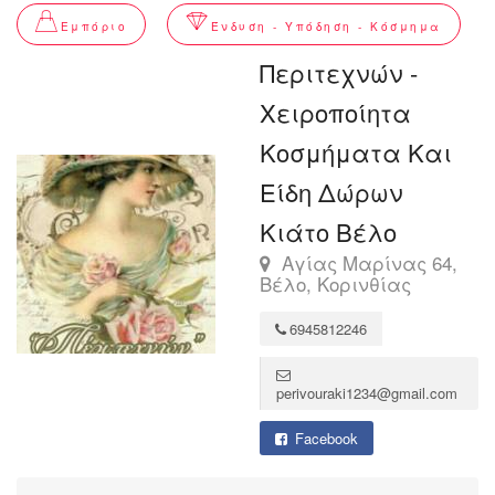
Εμπόριο
Ένδυση - Υπόδηση - Κόσμημα
Περιτεχνών -
Χειροποίητα
Κοσμήματα Και
Είδη Δώρων
Κιάτο Βέλο
Αγίας Μαρίνας 64,
Βέλο, Κορινθίας
6945812246
perivouraki1234@gmail.com
Facebook