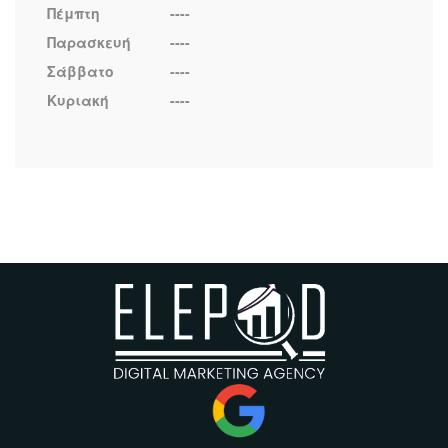
Πέμπτη
----
Παρασκευή
----
Σάββατο
----
Κυριακή
----