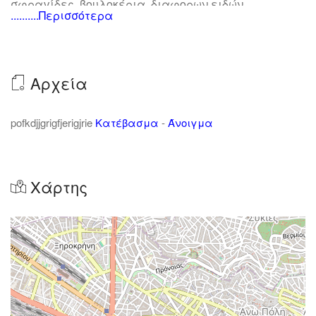
σφραγίδες, βουλοκέρια, διαφορων ειδών
..........Περισσότερα
αναμνηστικά, ευχολόγια, διακοσμητικά δωματίου
και χαράξεις σε plexiglass , pvc, πλαστικό και
δέρμα.
Αρχεία
pofkdjjgrigfjerigjrie
Κατέβασμα
-
Άνοιγμα
Χάρτης