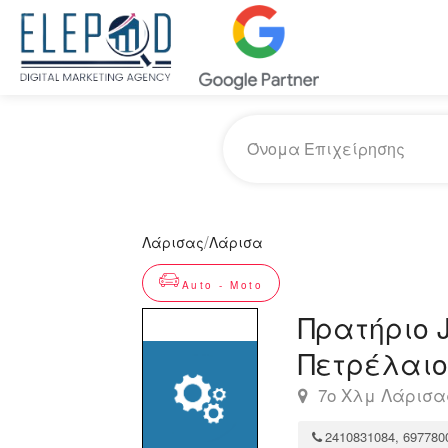
/
Λάρισας
Λάρισα
Auto - Moto
Πρατήριο J
Πετρέλαιο
7ο Xλμ Λάρισας
2410831084, 697780