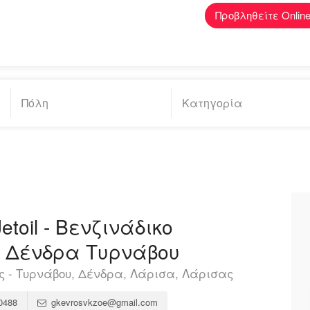
Προβληθείτε Onlin
etoil - Βενζινάδικο
 Δένδρα Τυρνάβου
 - Τυρνάβου, Δένδρα, Λάρισα, Λάρισας
0488
gkevrosvkzoe@gmail.com