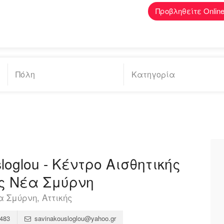
Προβληθείτε Onlin
loglou - Κέντρο Αισθητικής
ς Νέα Σμύρνη
α Σμύρνη, Αττικής
483
savinakousloglou@yahoo.gr