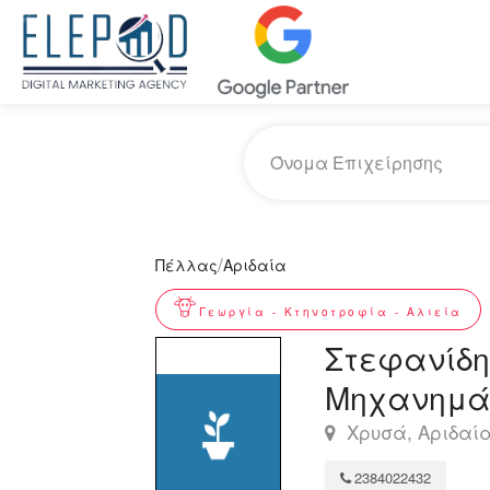
/
Πέλλας
Αριδαία
Γεωργία - Κτηνοτροφία - Αλιεία
Στεφανίδη
Μηχανημά
Χρυσά, Αριδαί
2384022432