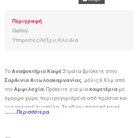
Περιγραφή
Gallery
Υπηρεσίες/Λέξεις Κλειδιά
Το
Αναψυκτήριο Καφέ
Στράτα βρίσκετε στην
Σαρδινία Αιτωλοακαρνανίας
, μόλις 6 Χλμ από
την
Αμφιλοχία
. Πρόκειτε για μια
καφετέρια
με
όμορφο χώρο, περιτρυγυρισμένο από πράσινο και
μια τεχνητή λιμνούλα. Σερβίρει ποιοτικό καφέ,
..........Περισσότερα
γευστικά ροφήματα, αναψυκτικά και ποικιλία από
σνακ και μικρογεύματα όπως μπαγκέτες,
σφολιάτες, σάντουτις και πολλά άλλα αλμυρά και