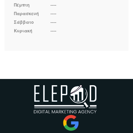
Πέμπτη
----
Παρασκευή
----
Σάββατο
----
Κυριακή
----