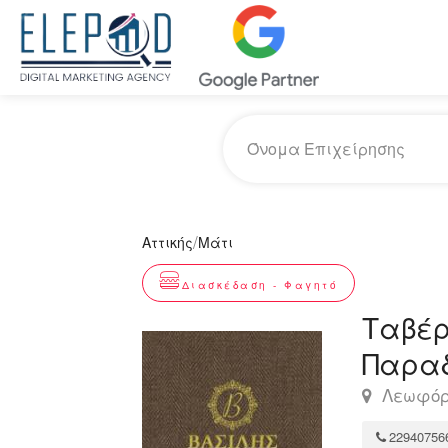
/
Αττικής
Μάτι
Διασκέδαση - Φαγητό
Ταβέρ
Παραδ
Λεωφόρο
22940756