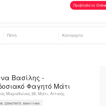
Προβληθείτε Onlin
να Βασίλης -
οσιακό Φαγητό Μάτι
ς Μαραθώνος 26, Μάτι, Αττικής
66, 2294079075, 6944111464