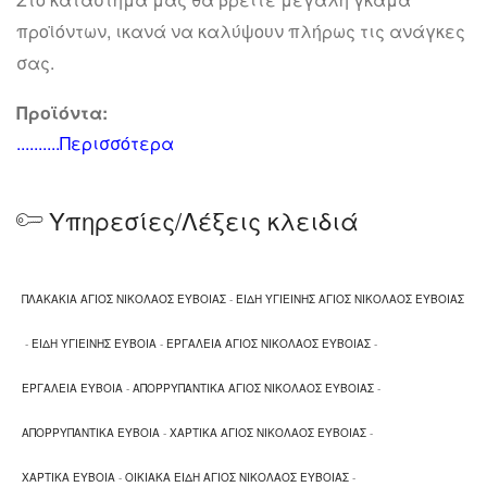
προϊόντων, ικανά να καλύψουν πλήρως τις ανάγκες
σας.
Προϊόντα:
..........Περισσότερα
Είδη υγιεινής, πλακάκια
Εργαλεία
Υπηρεσίες/Λέξεις κλειδιά
Οικοδομικά υλικά
Χρώματα
Οικιακά είδη
ΠΛΑΚΑΚΙΑ ΑΓΙΟΣ ΝΙΚΟΛΑΟΣ ΕΥΒΟΙΑΣ
-
ΕΙΔΗ ΥΓΙΕΙΝΗΣ ΑΓΙΟΣ ΝΙΚΟΛΑΟΣ ΕΥΒΟΙΑΣ
Χαρτικά
Απορρυπαντικά
-
ΕΙΔΗ ΥΓΙΕΙΝΗΣ ΕΥΒΟΙΑ
-
ΕΡΓΑΛΕΙΑ ΑΓΙΟΣ ΝΙΚΟΛΑΟΣ ΕΥΒΟΙΑΣ
-
Φωτιστικά
ΕΡΓΑΛΕΙΑ ΕΥΒΟΙΑ
-
ΑΠΟΡΡΥΠΑΝΤΙΚΑ ΑΓΙΟΣ ΝΙΚΟΛΑΟΣ ΕΥΒΟΙΑΣ
-
Θα μας βρείτε στον Άγιο Νικόλαο Ευβοίας, στο
ΑΠΟΡΡΥΠΑΝΤΙΚΑ ΕΥΒΟΙΑ
-
ΧΑΡΤΙΚΑ ΑΓΙΟΣ ΝΙΚΟΛΑΟΣ ΕΥΒΟΙΑΣ
-
Μπούρτζι.
ΧΑΡΤΙΚΑ ΕΥΒΟΙΑ
-
ΟΙΚΙΑΚΑ ΕΙΔΗ ΑΓΙΟΣ ΝΙΚΟΛΑΟΣ ΕΥΒΟΙΑΣ
-