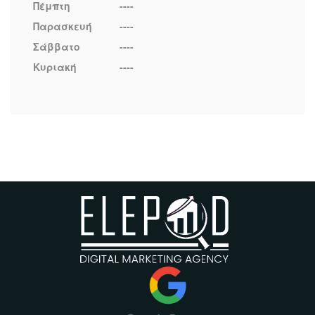
Πέμπτη
----
Παρασκευή
----
Σάββατο
----
Κυριακή
----