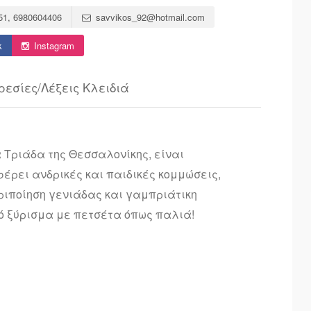
51, 6980604406
savvikos_92@hotmail.com
k
Instagram
ρεσίες/Λέξεις Κλειδιά
α Τριάδα της Θεσσαλονίκης, είναι
ρει ανδρικές και παιδικές κομμώσεις,
περιποίηση γενιάδας και γαμπριάτικη
ό ξύρισμα με πετσέτα όπως παλιά!