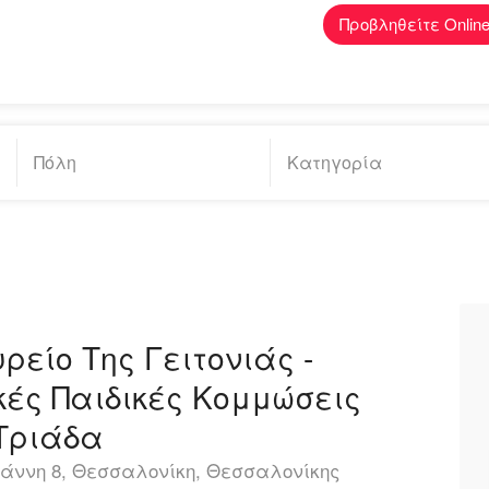
Προβληθείτε Onlin
υρείο Της Γειτονιάς -
κές Παιδικές Κομμώσεις
Τριάδα
ννη 8, Θεσσαλονίκη, Θεσσαλονίκης