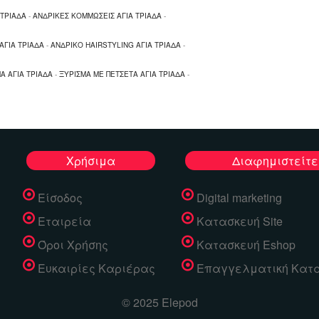
 ΤΡΙΑΔΑ
-
ΑΝΔΡΙΚΕΣ ΚΟΜΜΩΣΕΙΣ ΑΓΙΑ ΤΡΙΑΔΑ
-
ΑΓΙΑ ΤΡΙΑΔΑ
-
ΑΝΔΡΙΚΟ HAIRSTYLING ΑΓΙΑ ΤΡΙΑΔΑ
-
Α ΑΓΙΑ ΤΡΙΑΔΑ
-
ΞΥΡΙΣΜΑ ΜΕ ΠΕΤΣΕΤΑ ΑΓΙΑ ΤΡΙΑΔΑ
-
Χρήσιμα
Διαφημιστείτε
Είσοδος
Digital marketing
Εταιρεία
Κατασκευή Site
Όροι Χρήσης
Κατασκευή Eshop
Ευκαιρίες Καριέρας
Επαγγελματική Κατ
© 2025 Elepod