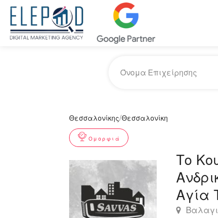
/
Θεσσαλονίκης
Θεσσαλονίκη
Ομορφιά
Το Κο
Ανδρι
Αγία 
Βαλαγιά