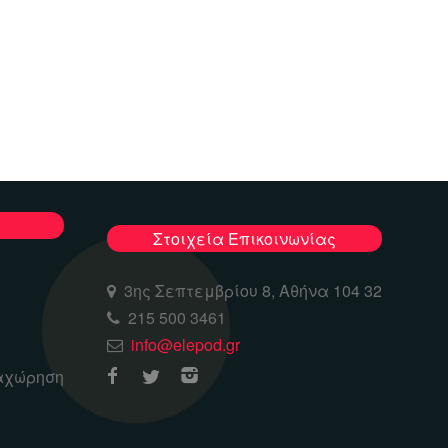
Στοιχεία Επικοινωνίας
3ης Σεπτεμβρίου 8, Αθήνα 104 32
215 500 3461
info@elepod.gr
αχώρηση