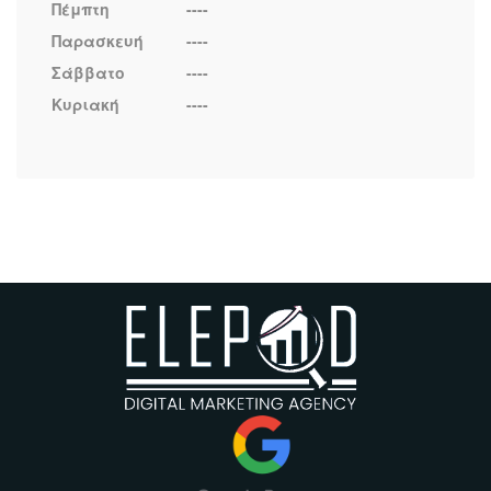
Πέμπτη
----
Παρασκευή
----
Σάββατο
----
Κυριακή
----