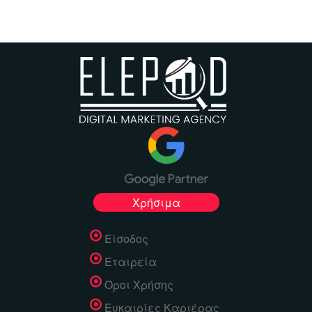
Χρήσιμα
Είσοδος
Εταιρεία
Όροι Χρήσης
Ευκαιρίες Καριέρας