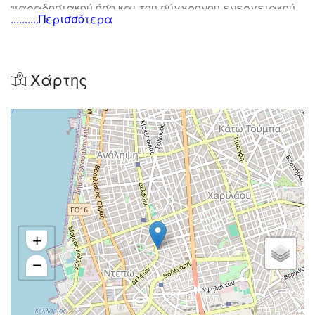
παραδοσιακού όσο και του σύγχρονου ενεργειακού
..........Περισσότερα
τζακιού και αποτελούμενη από τεχνίτες με πολυετή
εμπειρία και μοναδική δεξιοτεχνία στην
τοποθέτηση πέτρας όπως επίσης μαρμάρου και
Χάρτης
γρανίτη, έχει καθιερωθεί σαν μια από τις
καλύτερες και πλέον αξιόπιστες εταιρίες στον
χώρο.
Έχοντας οδηγό και συνοδοιπόρο τον Χρήστο
Γιαννούδη, έναν από τους πλέον γνωστούς και
διακεκριμένους τεχνίτες του χώρου με μεράκι και
αγάπη για την δουλειά του, τις ειλικρινείς και
+
φιλικές πελατειακές σχέσεις και μοναδική
συνέπειά του, η ΤΖΑΚΙ ΓΙΑΝΝΟΥΔΗΣ απαριθμεί
−
πλέον εκατοντάδες ευχαριστημένους πελάτες.