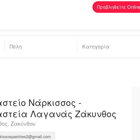
Προβληθείτε Onlin
τείο Νάρκισσος -
στεία Λαγανάς Ζάκυνθος
ος, Ζακύνθου
kissospastries2@gmail.com