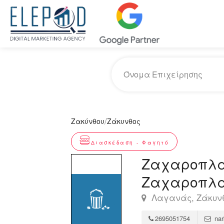
/
Ζακύνθου
Ζάκυνθος
Διασκέδαση - Φαγητό
Ζαχαροπλασ
Ζαχαροπλα
Λαγανάς, Ζάκυνθ
2695051754
nar