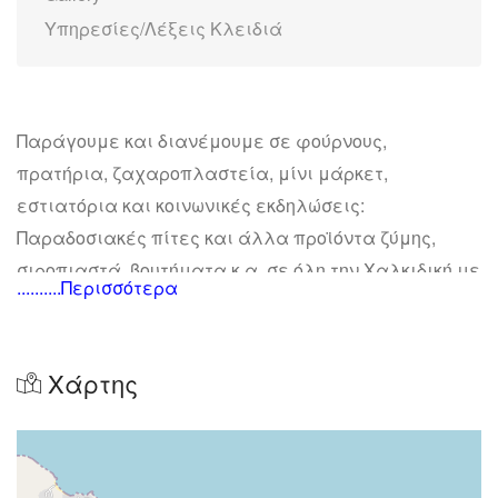
Υπηρεσίες/Λέξεις Κλειδιά
Παράγουμε και διανέμουμε σε φούρνους,
πρατήρια, ζαχαροπλαστεία, μίνι μάρκετ,
εστιατόρια και κοινωνικές εκδηλώσεις:
Παραδοσιακές πίτες και άλλα προϊόντα ζύμης,
σ
ιροπιαστά, βουτήματα κ.α. σε όλη την Χαλκιδική με
..........Περισσότερα
έδρα στην Νέα Ρόδα. Επίσης προσφέρουμε
προϊόντα μνημοσύνου.
Χάρτης
Αυτό που κάνει τα προϊόντα μας να ξεχωρίζουν
είναι η χρήση αγνών υλικών σε συνδυασμό με τη
πίστη στην παράδοση, αγάπη και μεράκι για το
τελικό αποτέλεσμα!